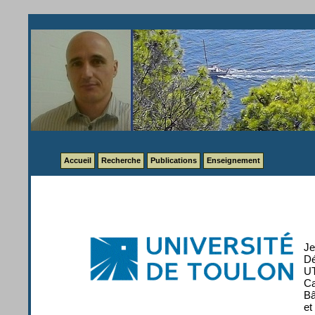
Accueil
Recherche
Publications
Enseignement
Je
Dé
UT
Ca
Bâ
et